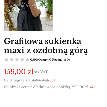
Grafitowa sukienka
maxi z ozdobną górą
0.00
(Oceny: 0 Recenzje: 0)
159,00 zł
bez VAT
Cena regularna:
459,00 zł
-65%
Najniższa cena z 30 dni przed obniżką:
299,00 zł
-47%
Wybierz wariant produktu:
Poszczególne warianty mogą różnić się ceną