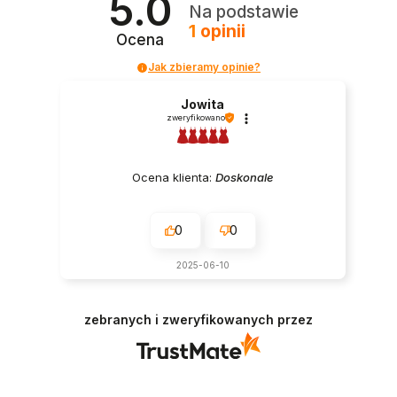
5.0
Na podstawie
1
opinii
Ocena
Jak zbieramy opinie?
Jowita
zweryfikowano
Ocena klienta:
Doskonale
0
0
2025-06-10
zebranych i zweryfikowanych przez