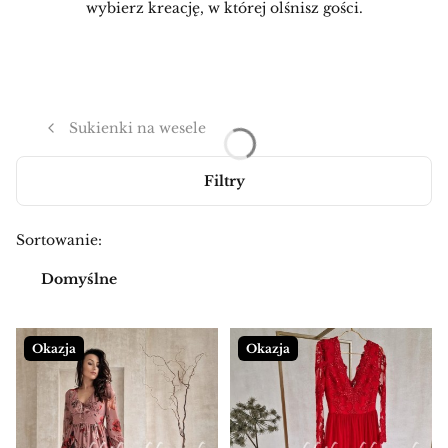
wybierz kreację, w której olśnisz gości.
Sukienki na wesele
Filtry
Lista produktów
Sortowanie:
Domyślne
Okazja
Okazja