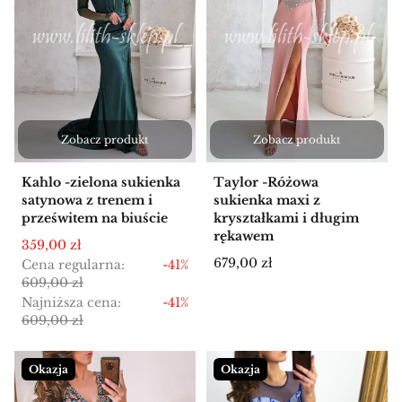
Zobacz produkt
Zobacz produkt
Kahlo -zielona sukienka
Taylor -Różowa
satynowa z trenem i
sukienka maxi z
prześwitem na biuście
kryształkami i długim
rękawem
Cena promocyjna
359,00 zł
Cena
679,00 zł
Cena regularna:
-41%
609,00 zł
Najniższa cena:
-41%
609,00 zł
Okazja
Okazja