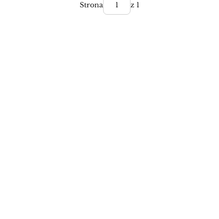
Strona
z 1
Sukienki na wesele
Pokaż Wszystkie