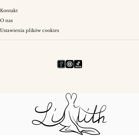
wydaniu z czystą linią oraz w nowoczesnych fasonach
Kontakt
z asymetrycznym dekoltem. Każdy z nich został
zaprojektowany tak, aby prowadzić wzrok po sylwetce
O nas
i budować efekt wow bez zbędnych ozdobników.
Ustawienia plików cookies
Detal rękawa, który zmienia
wszystko
Rękaw to miejsce, gdzie kunszt spotyka się z
kreatywnością. Delikatne „tatuaże” z koronki
układające się na skórze, drobne plisy makaronowe,
subtelnie podkreślone mankiety z perełkowym
guzikiem czy mikrobufki, które dodają świeżości – to
właśnie drobiazgi definiują charakter kreacji.
Regulowana długość, elastyczne wstawki i miękkie
podszewki zapewniają komfort, a precyzyjne szwy
dbają o idealne ułożenie od pierwszego toastu po
ostatni taniec. Właśnie dlatego
Sukienki na wesele z