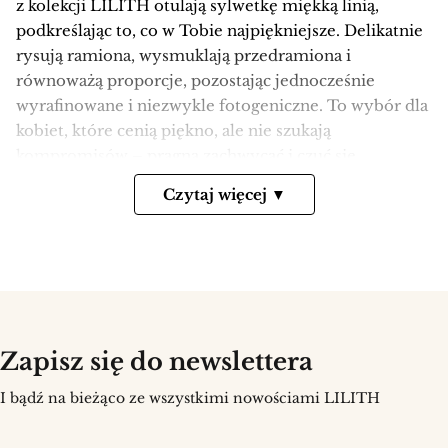
z kolekcji LILITH otulają sylwetkę miękką linią,
podkreślając to, co w Tobie najpiękniejsze. Delikatnie
rysują ramiona, wysmuklają przedramiona i
równoważą proporcje, pozostając jednocześnie
wyrafinowane i niezwykle fotogeniczne. To wybór dla
kobiet, które cenią piękno, ale nie szukają
kompromisów – pragną zachwycać i czuć się
swobodnie przez całą noc.
Czytaj więcej ▼
Długi rękaw w roli głównej –
zmysłowość spotyka klasę
Rękaw może być biżuterią kreacji. Transparentne
siateczki z koronkowym motywem, satynowy połysk
Zapisz się do newslettera
układający się jak tafla światła, aksamitna miękkość lub
gładka krepa – każdy wariant tworzy inny nastrój.
I bądź na bieżąco ze wszystkimi nowościami LILITH
Sukienka na wesele z długim rękawem
subtelnie
odsłania dekolt i linię karku, akcentuje talię, a