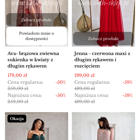
Zobacz produkt
Powiadom mnie o
dostępności
Zobacz produkt
Ava- brązowa zwiewna
Jenna - czerwona maxi z
sukienka w kwiaty z
długim rękawem i
długim rękawem
rozcięciem
Cena promocyjna
Cena promocyjna
179,00 zł
199,00 zł
Cena regularna:
-50%
Cena regularna:
-59%
359,00 zł
489,00 zł
Najniższa cena:
-50%
Najniższa cena:
-59%
359,00 zł
489,00 zł
Okazja