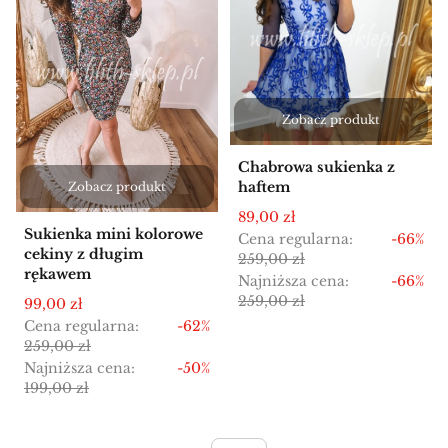
Zobacz produkt
Chabrowa sukienka z
haftem
Zobacz produkt
Cena promocyjna
89,00 zł
Sukienka mini kolorowe
Cena regularna:
-66%
cekiny z długim
259,00 zł
rękawem
Najniższa cena:
-66%
259,00 zł
Cena promocyjna
99,00 zł
Cena regularna:
-62%
259,00 zł
Najniższa cena:
-50%
199,00 zł