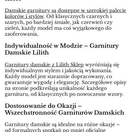
Damskie garnitury są dostępne w szerokiej palecie
kolorów i stylów
. Od klasycznych czarnych i
szarych, po bardziej śmiałe, jak czerwień czy
zieleń, każdy model ma coś wyjątkowego do
zaoferowania.
Indywidualność w Modzie – Garnitury
Damskie Lilith
Garnitury damskie z Lilith Sklep
wyróżniają się
indywidualnym stylem i jakością wykonania.
Każdy model jest starannie dopracowany, co
gwarantuje wygodę i elegancję. Szczegółowe opisy
na stronie podkreślają unikalność każdego
garnituru, od klasycznych po nowoczesne wzory.
Dostosowanie do Okazji –
Wszechstronność Garniturów Damskich
Garnitury damskie są idealne na różne okazje –
od formalnych spotkań po mniej oficjalne