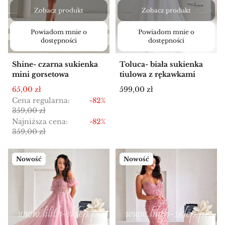
Zobacz produkt
Zobacz produkt
Powiadom mnie o
Powiadom mnie o
dostępności
dostępności
Shine- czarna sukienka
Toluca- biała sukienka
mini gorsetowa
tiulowa z rękawkami
Cena promocyjna
Cena
65,00 zł
599,00 zł
Cena regularna:
-82%
359,00 zł
Najniższa cena:
-82%
359,00 zł
Nowość
Nowość