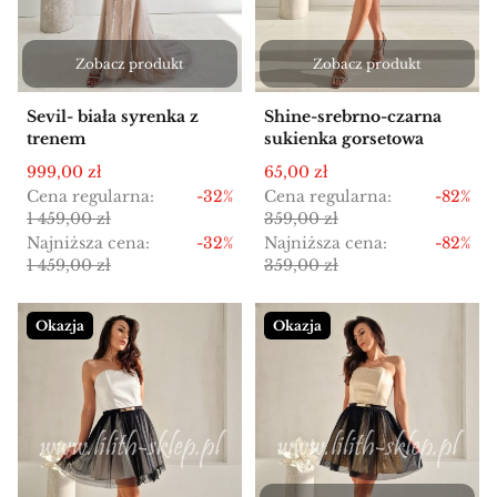
Zobacz produkt
Zobacz produkt
Sevil- biała syrenka z
Shine-srebrno-czarna
trenem
sukienka gorsetowa
Cena promocyjna
Cena promocyjna
999,00 zł
65,00 zł
Cena regularna:
-32%
Cena regularna:
-82%
1 459,00 zł
359,00 zł
Najniższa cena:
-32%
Najniższa cena:
-82%
1 459,00 zł
359,00 zł
Okazja
Okazja