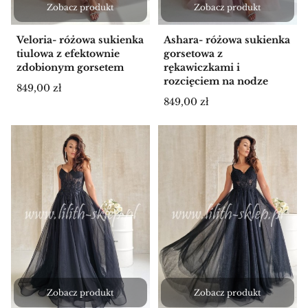
Zobacz produkt
Zobacz produkt
Veloria- różowa sukienka
Ashara- różowa sukienka
tiulowa z efektownie
gorsetowa z
zdobionym gorsetem
rękawiczkami i
rozcięciem na nodze
Cena
849,00 zł
Cena
849,00 zł
Zobacz produkt
Zobacz produkt