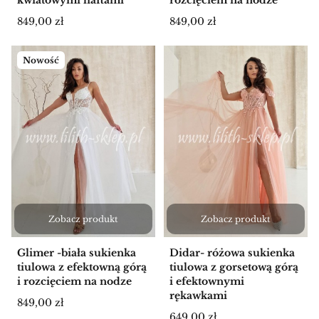
Cena
Cena
849,00 zł
849,00 zł
Nowość
Zobacz produkt
Zobacz produkt
Glimer -biała sukienka
Didar- różowa sukienka
tiulowa z efektowną górą
tiulowa z gorsetową górą
i rozcięciem na nodze
i efektownymi
rękawkami
Cena
849,00 zł
Cena
649,00 zł