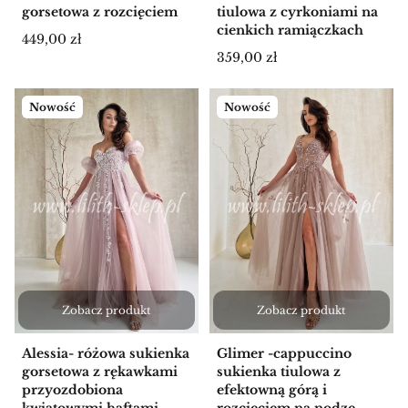
gorsetowa z rozcięciem
tiulowa z cyrkoniami na
cienkich ramiączkach
Cena
449,00 zł
Cena
359,00 zł
Nowość
Nowość
Zobacz produkt
Zobacz produkt
Alessia- różowa sukienka
Glimer -cappuccino
gorsetowa z rękawkami
sukienka tiulowa z
przyozdobiona
efektowną górą i
kwiatowymi haftami
rozcięciem na nodze