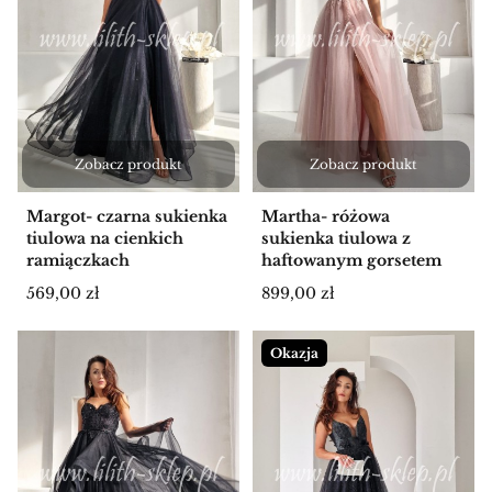
Zobacz produkt
Zobacz produkt
Margot- czarna sukienka
Martha- różowa
tiulowa na cienkich
sukienka tiulowa z
ramiączkach
haftowanym gorsetem
Cena
Cena
569,00 zł
899,00 zł
Okazja