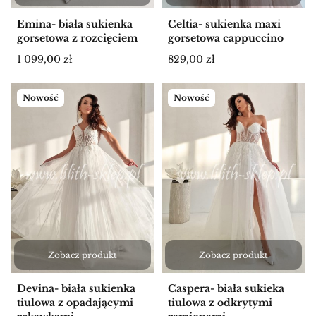
Emina- biała sukienka
Celtia- sukienka maxi
gorsetowa z rozcięciem
gorsetowa cappuccino
Cena
Cena
1 099,00 zł
829,00 zł
Nowość
Nowość
Zobacz produkt
Zobacz produkt
Devina- biała sukienka
Caspera- biała sukieka
tiulowa z opadającymi
tiulowa z odkrytymi