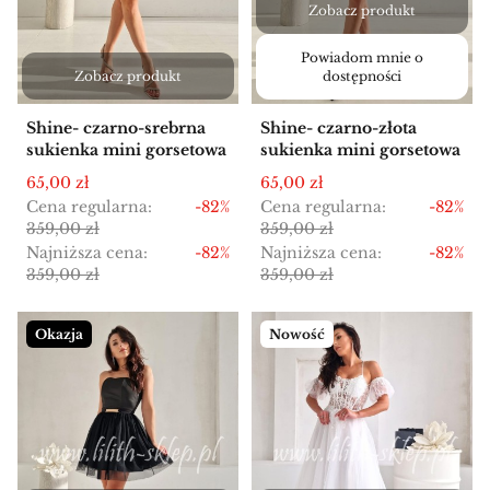
Zobacz produkt
Powiadom mnie o
Zobacz produkt
dostępności
Shine- czarno-srebrna
Shine- czarno-złota
sukienka mini gorsetowa
sukienka mini gorsetowa
Cena promocyjna
Cena promocyjna
65,00 zł
65,00 zł
Cena regularna:
-82%
Cena regularna:
-82%
359,00 zł
359,00 zł
Najniższa cena:
-82%
Najniższa cena:
-82%
359,00 zł
359,00 zł
Okazja
Nowość