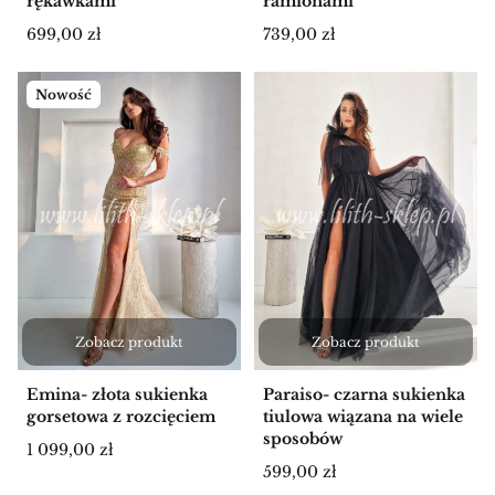
rękawkami
ramionami
Cena
Cena
699,00 zł
739,00 zł
Nowość
Zobacz produkt
Zobacz produkt
Emina- złota sukienka
Paraiso- czarna sukienka
gorsetowa z rozcięciem
tiulowa wiązana na wiele
sposobów
Cena
1 099,00 zł
Cena
599,00 zł