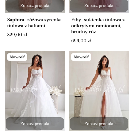
Zobacz produkt
Zobacz produkt
Saphira -różowa syrenka
Fiby- sukienka tiulowa z
tiulowa z haftami
odkrytymi ramionami,
brudny róż
Cena
829,00 zł
Cena
699,00 zł
Nowość
Nowość
Zobacz produkt
Zobacz produkt