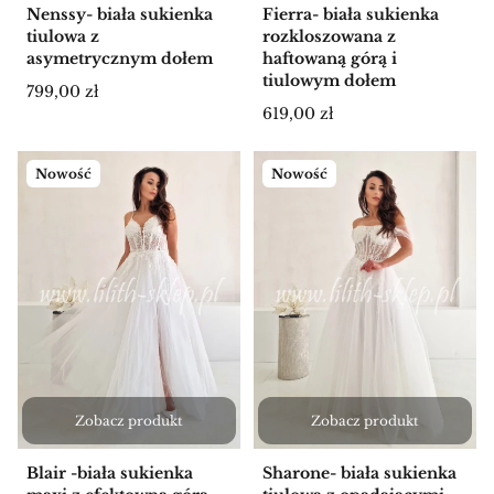
Nenssy- biała sukienka
Fierra- biała sukienka
tiulowa z
rozkloszowana z
asymetrycznym dołem
haftowaną górą i
tiulowym dołem
Cena
799,00 zł
Cena
619,00 zł
Nowość
Nowość
Zobacz produkt
Zobacz produkt
Blair -biała sukienka
Sharone- biała sukienka