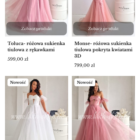
Zobacz produkt
Zobacz produkt
Toluca- różowa sukienka
Monse- różowa sukienka
tiulowa z rękawkami
tiulowa pokryta kwiatami
3D
Cena
599,00 zł
Cena
799,00 zł
Nowość
Nowość