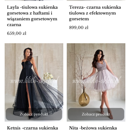
Layla -tiulowa sukienka
Tereza- czarna sukienka
gorsetowa z haftami i
tiulowa z efektownym
wiązaniem gorsetowym
gorsetem
czarna
Cena
899,00 zł
Cena
659,00 zł
Zobacz produkt
Zobacz produkt
Ketnis -czarna sukienka
Nita -beżowa sukienka