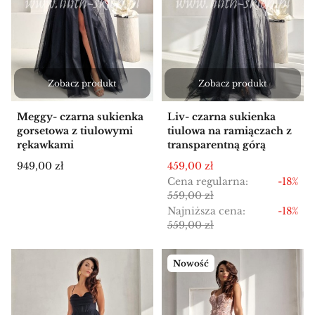
Zobacz produkt
Zobacz produkt
Meggy- czarna sukienka
Liv- czarna sukienka
gorsetowa z tiulowymi
tiulowa na ramiączach z
rękawkami
transparentną górą
Cena
Cena promocyjna
949,00 zł
459,00 zł
Cena regularna:
-18%
559,00 zł
Najniższa cena:
-18%
559,00 zł
Nowość