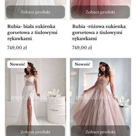
Zobacz produkt
Zobacz produkt
Rubia- biała sukienka
Rubia -różowa sukienka
gorsetowa z tiulowymi
gorsetowa z tiulowymi
rękawkami
rękawkami
Cena
Cena
749,00 zł
749,00 zł
Nowość
Nowość
Zobacz produkt
Zobacz produkt