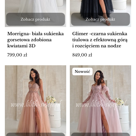
Zobacz produkt
Zobacz produkt
Morrigna- biała sukienka
Glimer -czarna sukienka
gorsetowa zdobiona
tiulowa z efektowną górą
kwiatami 3D
i rozcięciem na nodze
Cena
Cena
799,00 zł
849,00 zł
Nowość