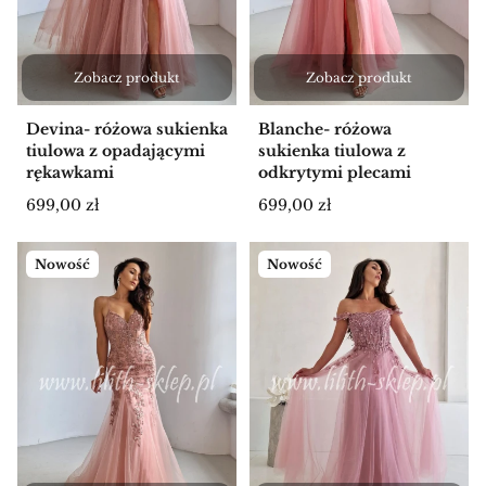
Zobacz produkt
Zobacz produkt
Devina- różowa sukienka
Blanche- różowa
tiulowa z opadającymi
sukienka tiulowa z
rękawkami
odkrytymi plecami
Cena
Cena
699,00 zł
699,00 zł
Nowość
Nowość