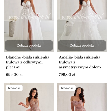
Zobacz produkt
Zobacz produkt
Blanche -biała sukienka
Amelia- biała sukienka
tiulowa z odkrytymi
tiulowa z
plecami
asymetrycznym dołem
Cena
Cena
699,00 zł
799,00 zł
Nowość
Nowość