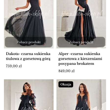
Zobacz produkt
Zobacz produkt
Dakota- czarna sukienka
Alper -czarna sukienka
tiulowa z gorsetową górą
gorsetowa z kieszeniami
posypana brokatem
Cena
759,00 zł
Cena
849,00 zł
Okazja