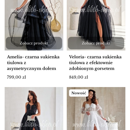
Zobacz produkt
Zobacz produkt
Amelia- czarna sukienka
Veloria- czarna sukienka
tiulowa z
tiulowa z efektownie
asymetrycznym dołem
zdobionym gorsetem
Cena
Cena
799,00 zł
849,00 zł
Nowość