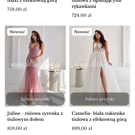
maxi z efektowną górą
tiulowa z opadającymi
rękawkami
Cena
759,00 zł
Cena
729,00 zł
Nowość
Nowość
Zobacz produkt
Zobacz produkt
Juline - różowa syrenka z
Camelia- biała sukienka
tiulowym dołem
tiulowa z efektowną górą
Cena
Cena
859,00 zł
699,00 zł