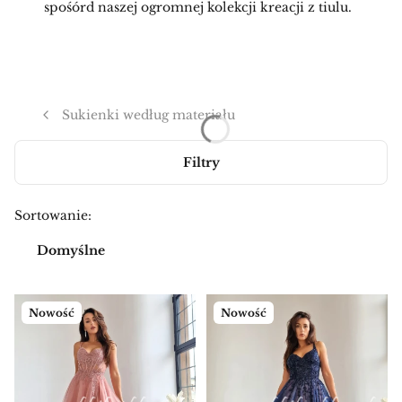
spośórd naszej ogromnej kolekcji kreacji z tiulu.
Sukienki według materiału
Filtry
Lista produktów
Sortowanie:
Domyślne
Nowość
Nowość