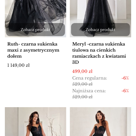
Zobacz produkt
Zobacz produkt
Ruth- czarna sukienka
Meryl -czarna sukienka
maxi z asymetrycznym
tiulowa na cienkich
dołem
ramiaczkach z kwiatami
3D
Cena
1 149,00 zł
Cena promocyjna
499,00 zł
Cena regularna:
-6%
529,00 zł
Najniższa cena:
-6%
529,00 zł