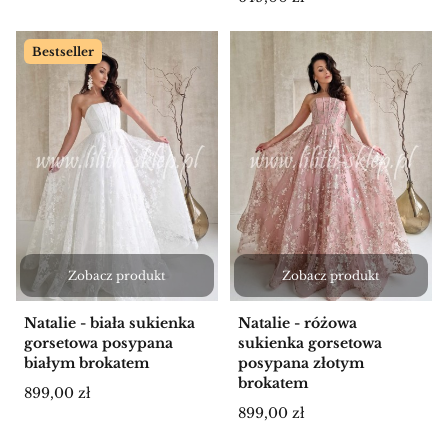
Bestseller
Zobacz produkt
Zobacz produkt
Natalie - biała sukienka
Natalie - różowa
gorsetowa posypana
sukienka gorsetowa
białym brokatem
posypana złotym
brokatem
Cena
899,00 zł
Cena
899,00 zł