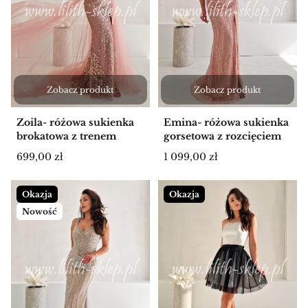
Zobacz produkt
Zobacz produkt
Zoila- różowa sukienka
Emina- różowa sukienka
brokatowa z trenem
gorsetowa z rozcięciem
Cena
Cena
699,00 zł
1 099,00 zł
Okazja
Okazja
Nowość