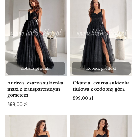
Zobacz produkt
Zobacz produkt
Andrea- czarna sukienka
Oktavia- czarna sukienka
maxi z transparentnym
tiulowa z ozdobną górą
gorsetem
Cena
899,00 zł
Cena
899,00 zł