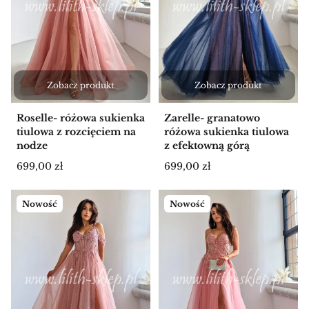
Zobacz produkt
Zobacz produkt
Roselle- różowa sukienka
Zarelle- granatowo
tiulowa z rozcięciem na
różowa sukienka tiulowa
nodze
z efektowną górą
Cena
Cena
699,00 zł
699,00 zł
Nowość
Nowość