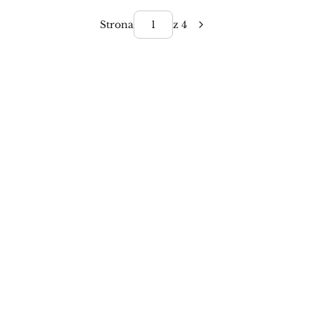
Strona
z 4
Sukienki na wesele
Pokaż Wszystkie