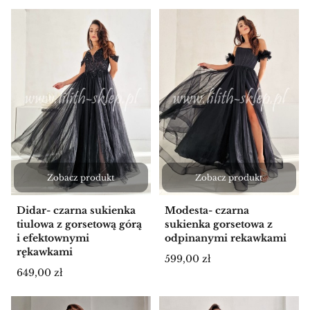
Zobacz produkt
Zobacz produkt
Didar- czarna sukienka
Modesta- czarna
tiulowa z gorsetową górą
sukienka gorsetowa z
i efektownymi
odpinanymi rekawkami
rękawkami
Cena
599,00 zł
Cena
649,00 zł