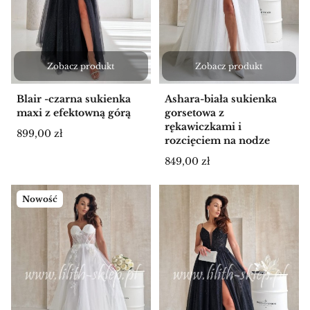
Zobacz produkt
Zobacz produkt
Blair -czarna sukienka
Ashara-biała sukienka
maxi z efektowną górą
gorsetowa z
rękawiczkami i
Cena
899,00 zł
rozcięciem na nodze
Cena
849,00 zł
Nowość