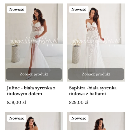
Nowość
Nowość
Zobacz produkt
Zobacz produkt
Juline - biała syrenka z
Saphira -biała syrenka
tiulowym dołem
tiulowa z haftami
Cena
Cena
859,00 zł
829,00 zł
Nowość
Nowość