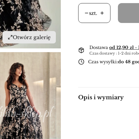
szt.
Otwórz galerię
Dostawa
od 12,90 zł
-
Czas dostawy : 1-2 dni ro
Czas wysyłki:
do 48 go
Opis i wymiary