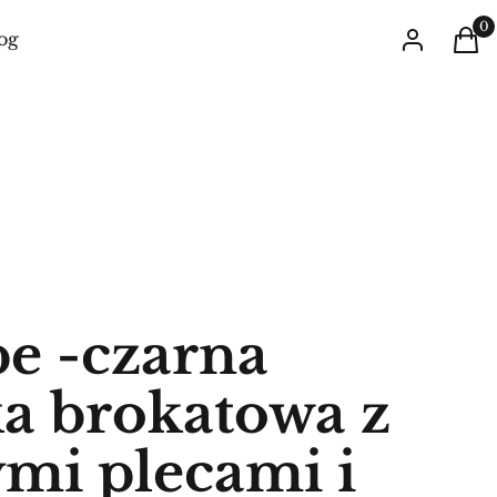
Prod
Zaloguj się
Kos
og
e -czarna
a brokatowa z
mi plecami i