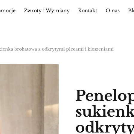
omocje
Zwroty i Wymiany
Kontakt
O nas
Bl
kienka brokatowa z odkrytymi plecami i kieszeniami
Penelop
sukienk
odkryty