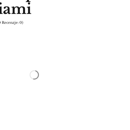
iami
 Recenzje: 0)
ktu:
ą różnić się ceną