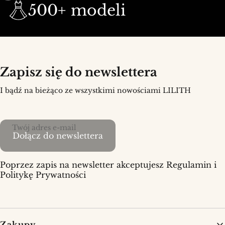
500+ modeli
Zapisz się do newslettera
I bądź na bieżąco ze wszystkimi nowościami LILITH
Twój adres e-mail
Dołącz do newslettera
Poprzez zapis na newsletter akceptujesz Regulamin i
Politykę Prywatności
Linki w stopce
Zakupy