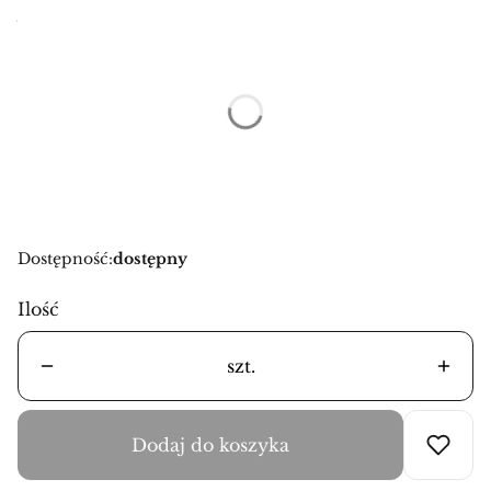
Wybierz wariant produktu:
Poszczególne warianty mogą różnić się ceną
*
Rozmiary
Wybierz
Dostępność:
dostępny
Ilość
szt.
Dodaj do koszyka