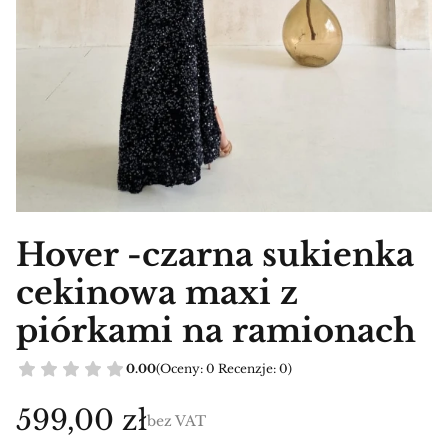
Hover -czarna sukienka
cekinowa maxi z
piórkami na ramionach
0.00
(Oceny: 0 Recenzje: 0)
Cena
599,00 zł
bez VAT