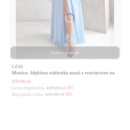
Zobacz produkt
Producent
Lilith
Monica -błękitna sukienka maxi z rozcięciem na
nodze
Cena promocyjna
379,00 zł
Cena regularna:
459,00 zł
-17%
Najniższa cena:
459,00 zł
-17%