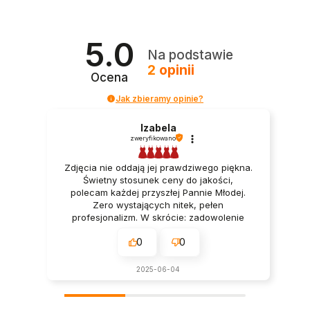
5.0
Na podstawie
2
opinii
Ocena
Jak zbieramy opinie?
Izabela
zweryfikowano
Zdjęcia nie oddają jej prawdziwego piękna.
Świetny stosunek ceny do jakości,
polecam każdej przyszłej Pannie Młodej.
Zero wystających nitek, pełen
profesjonalizm. W skrócie: zadowolenie
gwarantowane, polecam!
0
0
2025-06-04