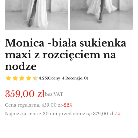
Monica -biała sukienka
maxi z rozcięciem na
nodze
4.25
(Oceny: 4 Recenzje: 0)
359,00 zł
bez VAT
Cena regularna:
459,00 zł
-22%
Najniższa cena z 30 dni przed obniżką:
379,00 zł
-5%
Wybierz wariant produktu: