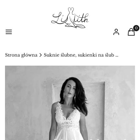
Prod
Menu
Zaloguj się
Kos
Strona główna
Suknie ślubne, sukienki na ślub cywilny