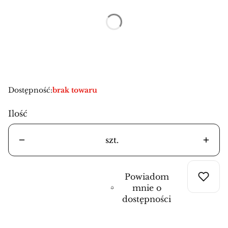
Poszczególne warianty mogą różnić się ceną
*
Rozmiary
Wybierz
Dostępność:
brak towaru
Ilość
szt.
Powiadom
mnie o
dostępności