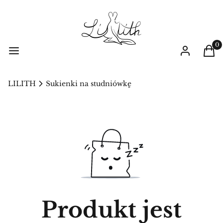
Prod
Menu
Zaloguj się
Kos
LILITH
Sukienki na studniówkę
Produkt jest