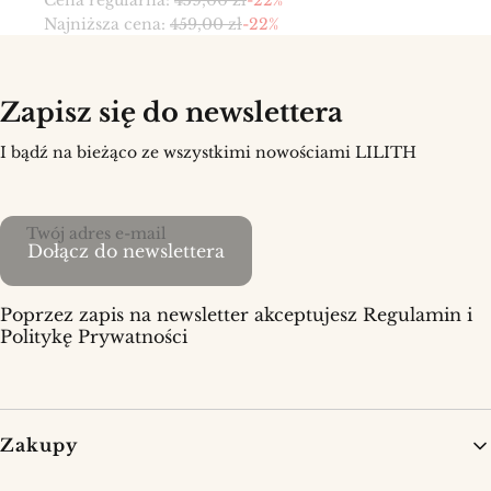
Cena regularna:
459,00 zł
-22%
Najniższa cena:
459,00 zł
-22%
Zapisz się do newslettera
I bądź na bieżąco ze wszystkimi nowościami LILITH
Twój adres e-mail
Dołącz do newslettera
Poprzez zapis na newsletter akceptujesz Regulamin i
Politykę Prywatności
Linki w stopce
Zakupy