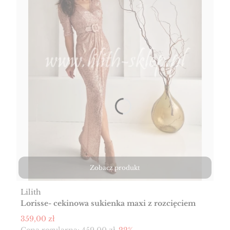
Zobacz produkt
Producent
Lilith
Lorisse- cekinowa sukienka maxi z rozcięciem
różowe złoto
Cena promocyjna
359,00 zł